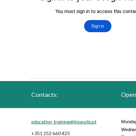
Contacts:
Open
education_training
@
biopolis.
pt
Monda
Wednes
+351 252 660 425