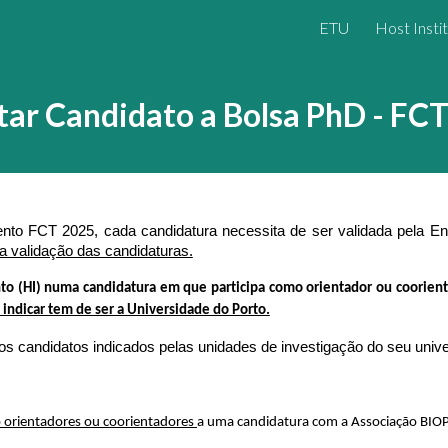
ETU
Host Insti
ip to main content
Skip to navigat
tar Candidato a Bolsa PhD - FC
nto FCT 2025, cada candidatura necessita de ser validada pela Ent
 a validação das candidaturas.
ento (HI) numa candidatura em que participa como orientador ou coorient
ndicar tem de ser a Universidade do Porto.
os candidatos indicados pelas unidades de investigação do seu unive
orientadores ou coorientadores
a uma candidatura com a Associação BIO