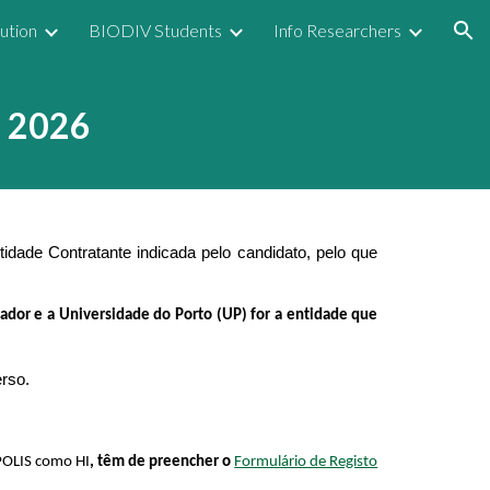
tution
BIODIV Students
Info Researchers
ion
T 2026
idade Contratante indicada pelo candidato, pelo que
ador e a Universidade do Porto (UP) for a entidade que
rso.
POLIS como HI
, têm de preencher o
Formulário de Registo